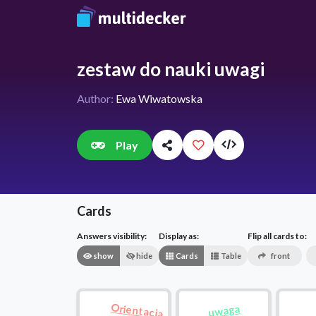
zestaw do nauki uwagi
Author:
Ewa Wiwatowska
Play
Cards
Answers visibility:
Display as:
Flip all cards to:
show
hide
Cards
Table
front
Orientacja
uwaga