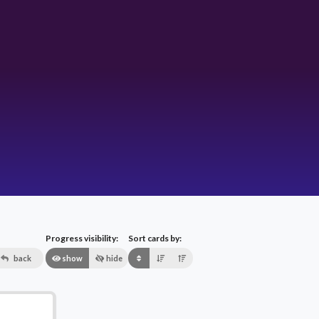
Progress visibility:
Sort cards by:
back
show
hide