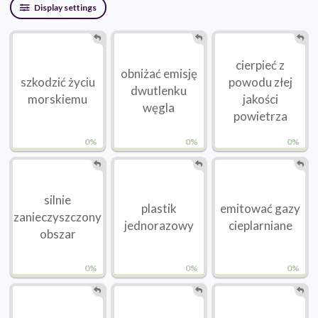
Display settings
cierpieć z
obniżać emisję
szkodzić życiu
powodu złej
dwutlenku
morskiemu
jakości
węgla
powietrza
0%
0%
0%
silnie
plastik
emitować gazy
zanieczyszczony
jednorazowy
cieplarniane
obszar
0%
0%
0%