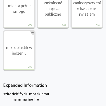
zaśmiecać
zanieczyszczeni
miasta pełne
miejsca
e hałasem/
smogu
publiczne
światłem
0%
0%
0%
mikroplastik w
jedzeniu
0%
Expanded Information
szkodzić życiu morskiemu
harm marine life