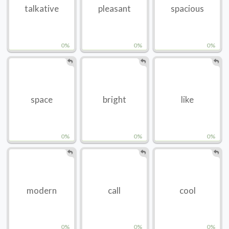
talkative
pleasant
spacious
0%
0%
0%
space
bright
like
0%
0%
0%
modern
call
cool
0%
0%
0%