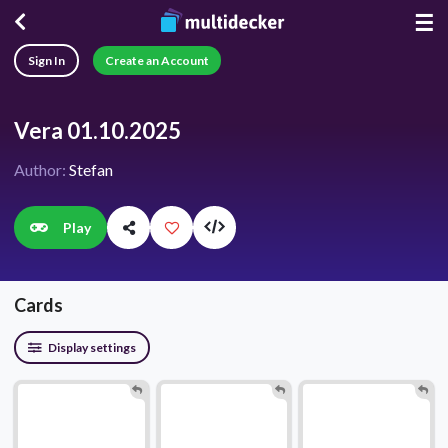
☰
Sign In
Create an Account
Vera 01.10.2025
Author:
Stefan
Play
Cards
Display settings