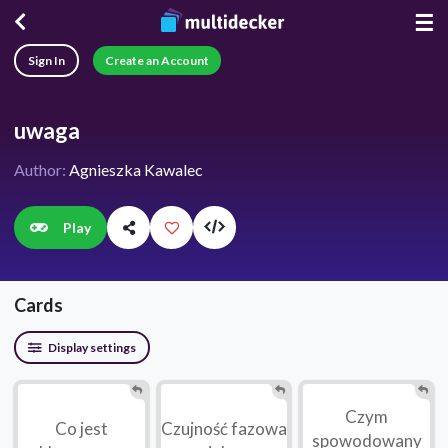
☰
Sign In
Create an Account
uwaga
Author:
Agnieszka Kawalec
Play
Cards
Display settings
Czym
Co jest
Czujność fazowa
spowodowany