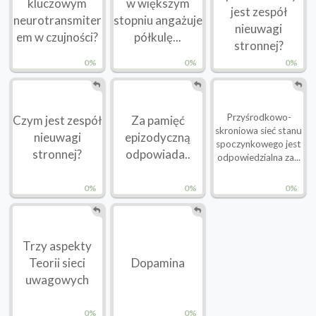
kluczowym
w większym
jest zespół
neurotransmiter
stopniu angażuje
nieuwagi
em w czujności?
półkulę...
stronnej?
0%
0%
0%
Przyśrodkowo-
Czym jest zespół
Za pamięć
skroniowa sieć stanu
nieuwagi
epizodyczną
spoczynkowego jest
stronnej?
odpowiada..
odpowiedzialna za...
0%
0%
0%
Trzy aspekty
Teorii sieci
Dopamina
uwagowych
0%
0%