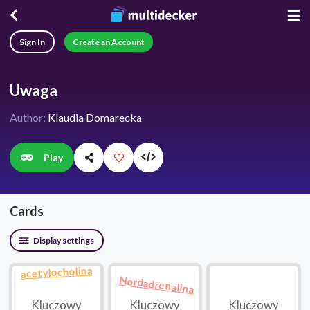
☰
Sign In
Create an Account
Uwaga
Author:
Klaudia Domarecka
Play
Cards
Display settings
acetylocholina
Nordadrenalina
Kluczowy
Kluczowy
Kluczowy