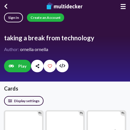
☰
Sign In
Create an Account
taking a break from technology
Author:
ornella ornella
Play
Cards
Display settings