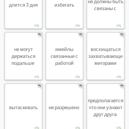
не должны быть
длится 3 дня
избегать
связаны с
0%
0%
0%
не могут
имейлы
восхищаться
держаться
связанные с
захватывающи
подальше
работой
мигорами
0%
0%
0%
предполагается
вытаскивать
не разрешено
что они узнают
друг друга
0%
0%
0%