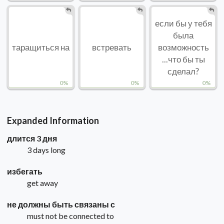
если бы у тебя
была
таращиться на
встревать
возможность
...что бы ты
сделал?
0%
0%
0%
Expanded Information
длится 3 дня
3 days long
избегать
get away
не должны быть связаны с
must not be connected to