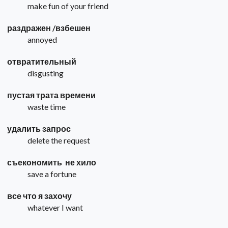
make fun of your friend
раздражен /взбешен
annoyed
отвратительный
disgusting
пустая трата времени
waste time
удалить запрос
delete the request
съекономить не хило
save a fortune
все что я захочу
whatever I want