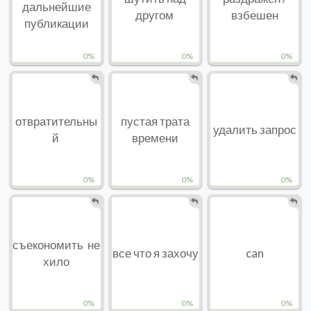
дальнейшие
другом
взбешен
публикации
0%
0%
0%
отвратительны
пустая трата
удалить запрос
й
времени
0%
0%
0%
съекономить не
все что я захочу
can
хило
0%
0%
0%