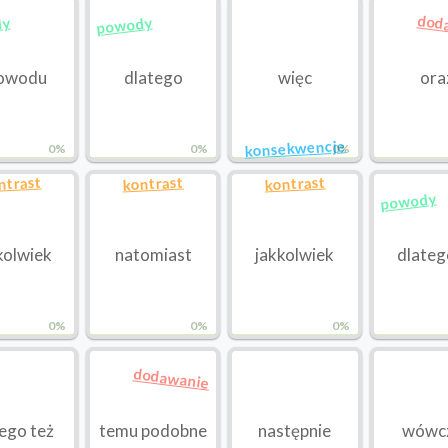
dod
dy
powody
powodu
dlatego
więc
ora
konsekwencje
0%
0%
0%
ntrast
kontrast
kontrast
powody
kolwiek
natomiast
jakkolwiek
dlateg
0%
0%
0%
dodawanie
ego też
temu podobne
następnie
wówc