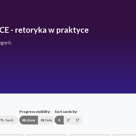
- retoryka w praktyce
gorii.
Progress visibility:
Sort cards by:
back
show
hide