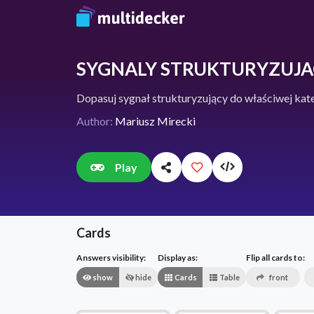
SYGNALY STRUKTURYZUJACE 
Dopasuj sygnał strukturyzujący do właściwej kate
Author:
Mariusz Mirecki
Play
Cards
Answers visibility:
Display as:
Flip all cards to:
show
hide
Cards
Table
front