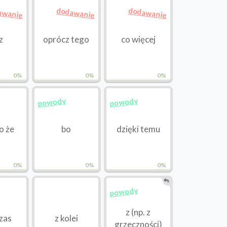
awanie
dodawanie
dodawanie
z
oprócz tego
co więcej
0%
0%
0%
powody
powody
o że
bo
dzięki temu
0%
0%
0%
powody
z (np. z
zas
z kolei
grzeczności)