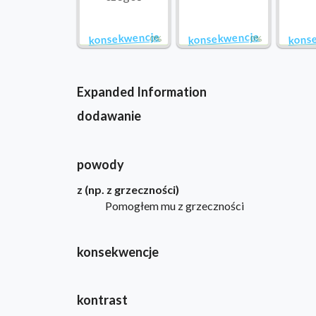
konsekwencje
konsekwencje
kons
0%
0%
Expanded Information
dodawanie
powody
z (np. z grzeczności)
Pomogłem mu z grzeczności
konsekwencje
kontrast