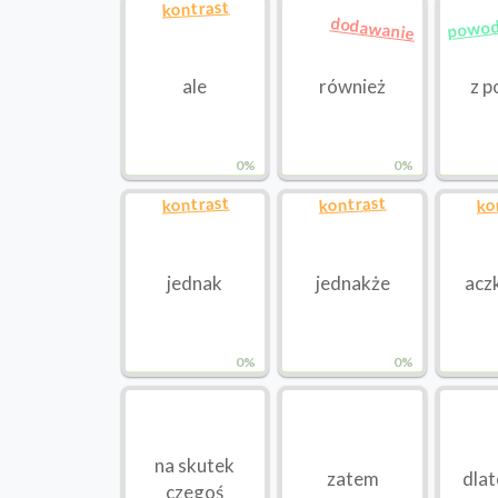
kontrast
dodawanie
powo
ale
również
z 
0%
0%
kontrast
kontrast
ko
jednak
jednakże
acz
0%
0%
na skutek
zatem
dlat
czegoś