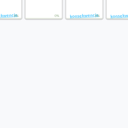
ekwencje
konsekwencje
konsekw
0%
0%
0%