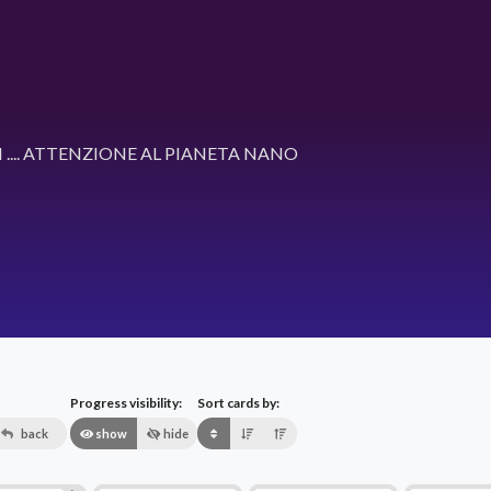
I .... ATTENZIONE AL PIANETA NANO
Progress visibility:
Sort cards by:
back
show
hide