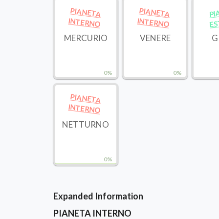
PIANETA
PIANETA
PI
ES
INTERNO
INTERNO
MERCURIO
VENERE
G
0%
0%
PIANETA
INTERNO
NETTURNO
0%
Expanded Information
PIANETA INTERNO