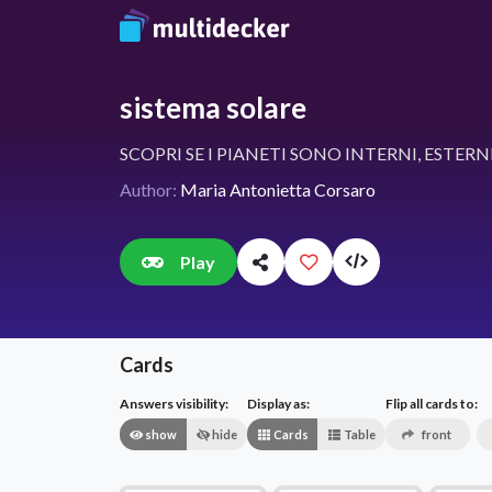
sistema solare
SCOPRI SE I PIANETI SONO INTERNI, ESTERN
Author:
Maria Antonietta Corsaro
Play
Cards
Answers visibility:
Display as:
Flip all cards to:
show
hide
Cards
Table
front