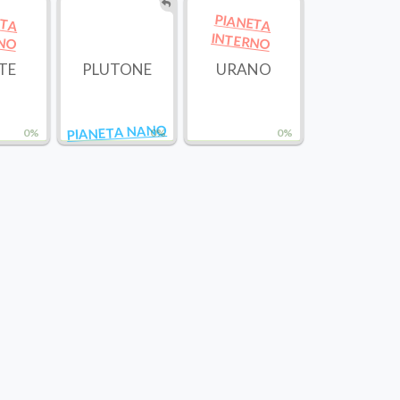
ETA
PIANETA
RNO
INTERNO
TE
PLUTONE
URANO
PIANETA NANO
0%
0%
0%