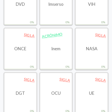
DVD
Imserso
VIH
0%
0%
0%
ACRÓNIMO
SIGLA
SIGLA
ONCE
Inem
NASA
0%
0%
0%
SIGLA
SIGLA
SIGLA
DGT
OCU
UE
0%
0%
0%