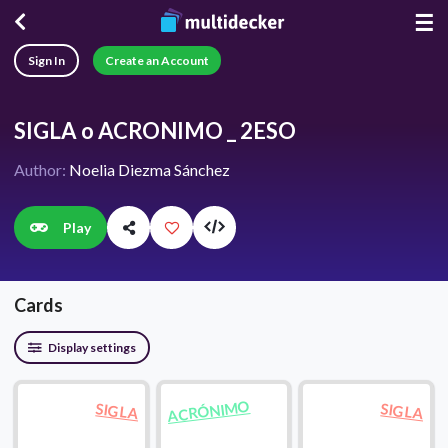
☰
Sign In
Create an Account
SIGLA o ACRONIMO _ 2ESO
Author:
Noelia Diezma Sánchez
Play
Cards
Display settings
ACRÓNIMO
SIGLA
SIGLA