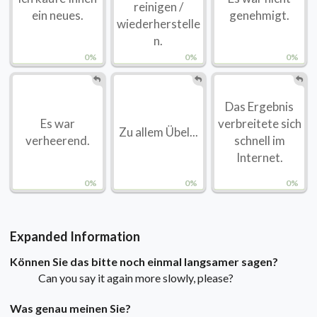
reinigen /
ein neues.
genehmigt.
wiederherstelle
n.
0%
0%
0%
Das Ergebnis
Es war
verbreitete sich
Zu allem Übel...
verheerend.
schnell im
Internet.
0%
0%
0%
Expanded Information
Können Sie das bitte noch einmal langsamer sagen?
Can you say it again more slowly, please?
Was genau meinen Sie?