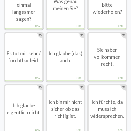
Was genau
einmal
bitte
meinen Sie?
langsamer
wiederholen?
sagen?
0%
0%
0%
Sie haben
Es tut mir sehr /
Ich glaube (das)
vollkommen
furchtbar leid.
auch.
recht.
0%
0%
0%
Ich bin mir nicht
Ich fürchte, da
Ich glaube
sicher ob das
muss ich
eigentlich nicht.
richtig ist.
widersprechen.
0%
0%
0%