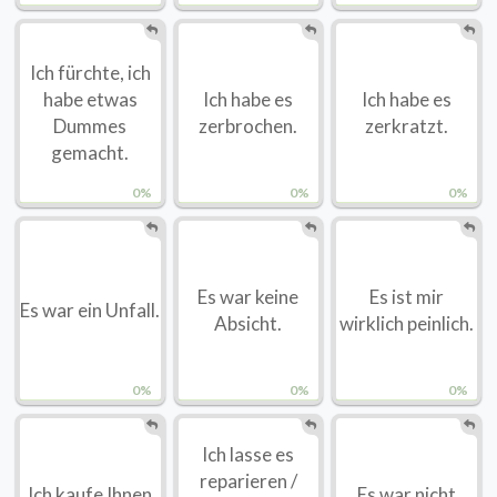
Ich fürchte, ich
habe etwas
Ich habe es
Ich habe es
Dummes
zerbrochen.
zerkratzt.
gemacht.
0%
0%
0%
Es war keine
Es ist mir
Es war ein Unfall.
Absicht.
wirklich peinlich.
0%
0%
0%
Ich lasse es
reparieren /
Ich kaufe Ihnen
Es war nicht