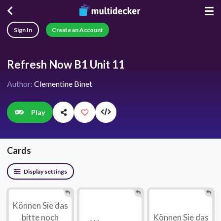
☰
Sign In
Create an Account
Refresh Now B1 Unit 11
Author:
Clementine Binet
Play
Cards
Display settings
Können Sie das
bitte noch
Können Sie das