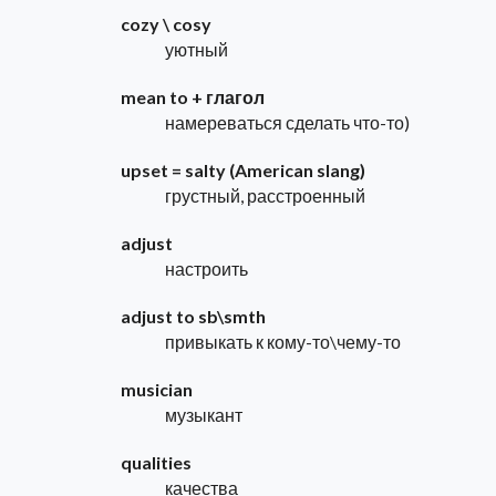
cozy \ cosy
уютный
mean to + глагол
намереваться сделать что-то)
upset = salty (American slang)
грустный, расстроенный
adjust
настроить
adjust to sb\smth
привыкать к кому-то\чему-то
musician
музыкант
qualities
качества