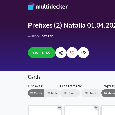
Prefixes (2) Natalia 01.04.20
Author:
Stefan
Play
Cards
Display as:
Flip all cards to:
Progress v
Cards
Table
front
back
show