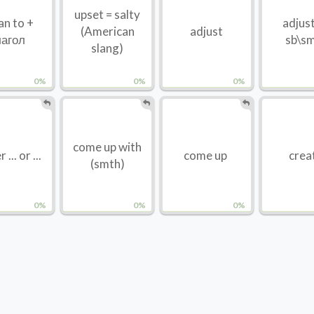
upset = salty
n to +
adjust
(American
adjust
лагол
sb\s
slang)
0%
0%
0%
come up with
 ... or ...
come up
crea
(smth)
0%
0%
0%