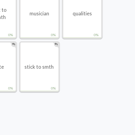
 to
musician
qualities
mth
0%
0%
0%
te
stick to smth
0%
0%