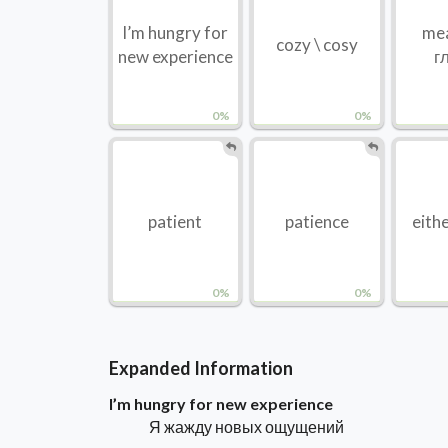
I’m hungry for
mea
cozy \ cosy
new experience
г
0%
0%
patient
patience
either
0%
0%
Expanded Information
I’m hungry for new experience
Я жажду новых ощущений