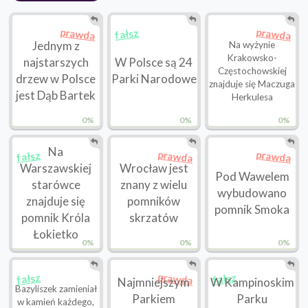
prawda
prawda
fałsz
Jednym z
Na wyżynie
Krakowsko-
najstarszych
W Polsce są 24
Częstochowskiej
drzew w Polsce
Parki Narodowe
znajduje się Maczuga
jest Dąb Bartek
Herkulesa
0%
0%
0%
Na
prawda
prawda
fałsz
Warszawskiej
Wrocław jest
Pod Wawelem
starówce
znany z wielu
wybudowano
znajduje się
pomników
pomnik Smoka
pomnik Króla
skrzatów
Łokietko
0%
0%
0%
prawda
fałsz
fałsz
Najmniejszym
W Kampinoskim
Bazyliszek zamieniał
Parkiem
Parku
w kamień każdego,