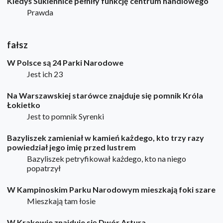
Kiedyś Sukiennice pełniły funkcję centrum handlowego
Prawda
fałsz
W Polsce są 24 Parki Narodowe
Jest ich 23
Na Warszawskiej starówce znajduje się pomnik Króla
Łokietko
Jest to pomnik Syrenki
Bazyliszek zamieniał w kamień każdego, kto trzy razy
powiedział jego imię przed lustrem
Bazyliszek petryfikował każdego, kto na niego
popatrzył
W Kampinoskim Parku Narodowym mieszkają foki szare
Mieszkają tam łosie
W Krakowie znajduje się Dwór Artura