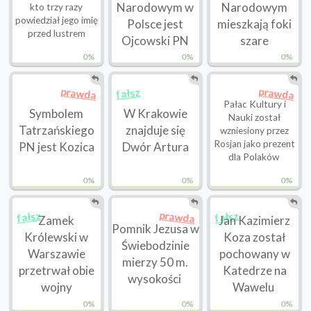
Narodowym w
Narodowym
kto trzy razy
powiedział jego imię
Polsce jest
mieszkają foki
przed lustrem
Ojcowski PN
szare
0%
0%
0%
prawda
prawda
fałsz
Pałac Kultury i
Symbolem
W Krakowie
Nauki został
Tatrzańskiego
znajduje się
wzniesiony przez
Rosjan jako prezent
PN jest Kozica
Dwór Artura
dla Polaków
0%
0%
0%
prawda
fałsz
fałsz
Zamek
Jan Kazimierz
Pomnik Jezusa w
Królewski w
Koza został
Świebodzinie
Warszawie
pochowany w
mierzy 50 m.
przetrwał obie
Katedrze na
wysokości
wojny
Wawelu
0%
0%
0%