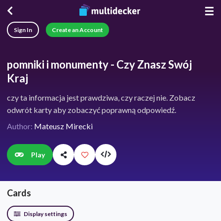
☰
Sign In
Create an Account
pomniki i monumenty - Czy Znasz Swój
Kraj
czy ta informacja jest prawdziwa, czy raczej nie. Zobacz
odwrót karty aby zobaczyć poprawną odpowiedź.
Author:
Mateusz Mirecki
Play
Cards
Display settings