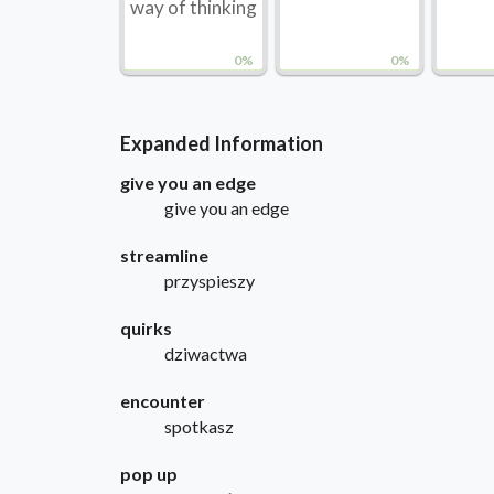
way of thinking
0%
0%
Expanded Information
give you an edge
give you an edge
streamline
przyspieszy
quirks
dziwactwa
encounter
spotkasz
pop up