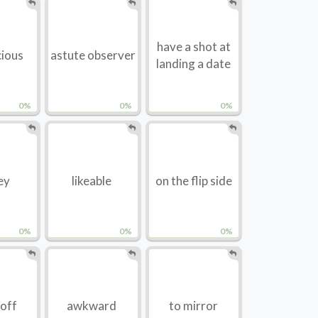
have a shot at
cious
astute observer
landing a date
0%
0%
0%
ey
likeable
on the flip side
0%
0%
0%
 off
awkward
to mirror