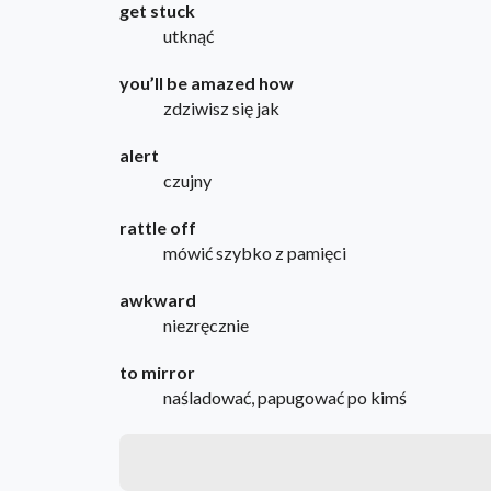
get stuck
utknąć
you’ll be amazed how
zdziwisz się jak
alert
czujny
rattle off
mówić szybko z pamięci
awkward
niezręcznie
to mirror
naśladować, papugować po kimś