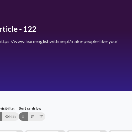
ticle - 122
: https://www.learnenglishwithme.pl/make-people-like-you/
isibility:
Sort cards by:
hide