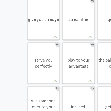
give you an edge
streamline
q
0%
0%
serve you
play to your
the ball
perfectly
advantage
c
0%
0%
win someone
over to your
inclined
get