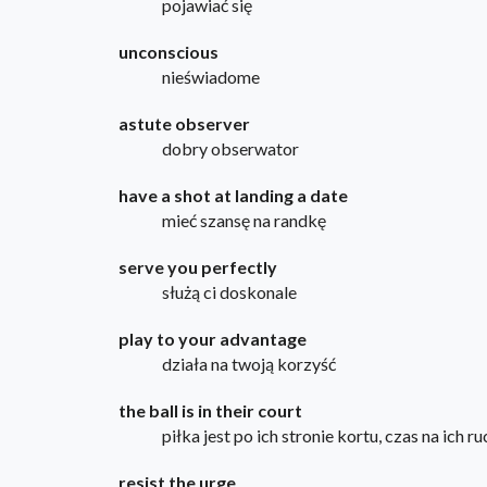
pojawiać się
unconscious
nieświadome
astute observer
dobry obserwator
have a shot at landing a date
mieć szansę na randkę
serve you perfectly
służą ci doskonale
play to your advantage
działa na twoją korzyść
the ball is in their court
piłka jest po ich stronie kortu, czas na ich ru
resist the urge