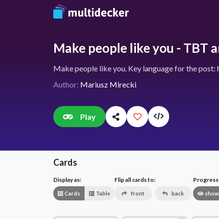
Make people like you - TBT ar
Make people like you. Key language for the post
Author:
Mariusz Mirecki
Play
Cards
Display as:
Flip all cards to:
Progress v
Cards
Table
front
back
show