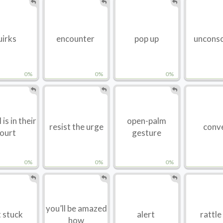
uirks
encounter
pop up
uncons
0%
0%
0%
 is in their
open-palm
resist the urge
conv
ourt
gesture
0%
0%
0%
you’ll be amazed
 stuck
alert
rattle
how