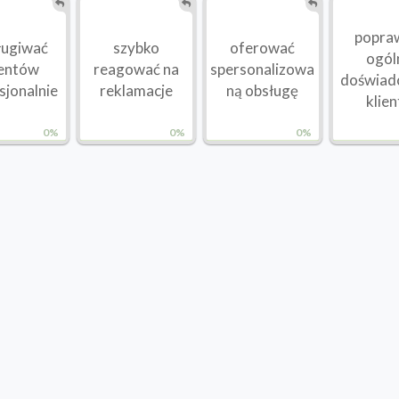
popra
ługiwać
szybko
oferować
ogól
ientów
reagować na
spersonalizowa
doświad
sjonalnie
reklamacje
ną obsługę
klien
0%
0%
0%