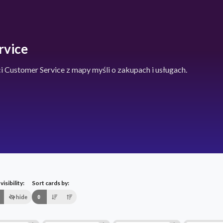
rvice
i Customer Service z mapy myśli o zakupach i usługach.
isibility:
Sort cards by:
hide