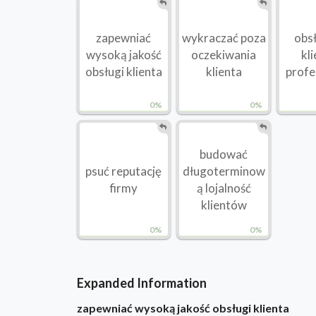
zapewniać
wykraczać poza
obs
wysoką jakość
oczekiwania
kl
obsługi klienta
klienta
profe
0%
0%
budować
psuć reputację
długoterminow
firmy
ą lojalność
klientów
0%
0%
Expanded Information
zapewniać wysoką jakość obsługi klienta