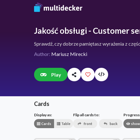
Jakość obsługi - Customer se
Sprawdź, czy dobrze pamiętasz wyrażenia z częśc
Author:
Mariusz Mirecki
Play
Cards
Display as:
Flip all cards to:
Progress v
Cards
Table
front
back
show