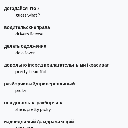
догадайся что ?
guess what ?
водительскиеправа
drivers license
делать одолжение
do a favor
довольно (перед прилагательными )красивая
pretty beautiful
разборчивый/привередливый
picky
она довольна разборчива
she is pretty picky
надоедливый /раздражающий
annoying