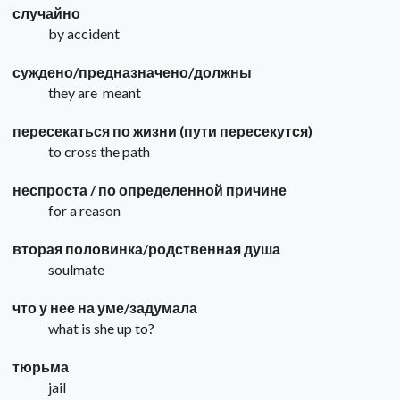
случайно
by accident
суждено/предназначено/должны
they are meant
пересекаться по жизни (пути пересекутся)
to cross the path
неспроста / по определенной причине
for a reason
вторая половинка/родственная душа
soulmate
что у нее на уме/задумала
what is she up to?
тюрьма
jail