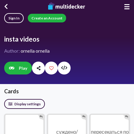
☰
Sign In
Create an Account
insta videos
Author:
ornella ornella
Play
Cards
Display settings
суждено/
пересекаться по