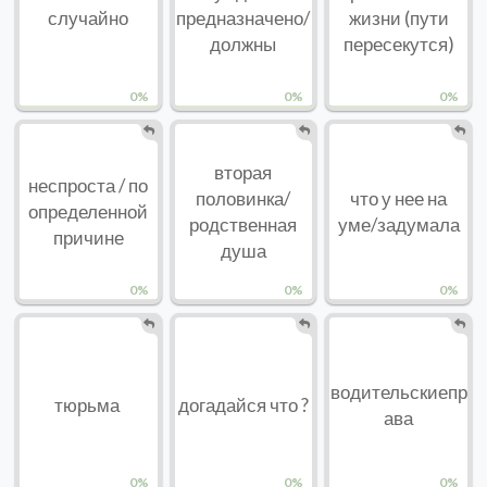
случайно
предназначено/
жизни (пути
должны
пересекутся)
0%
0%
0%
вторая
неспроста / по
половинка/
что у нее на
определенной
родственная
уме/задумала
причине
душа
0%
0%
0%
водительскиепр
тюрьма
догадайся что ?
ава
0%
0%
0%