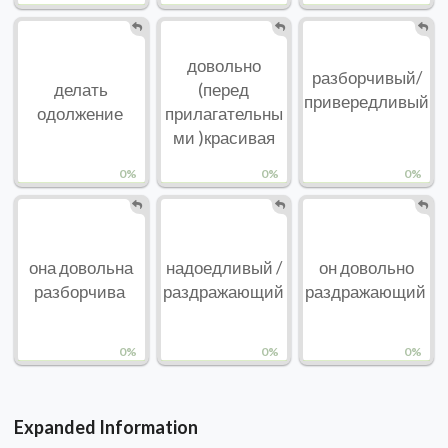
довольно
разборчивый/
делать
(перед
привередливый
одолжение
прилагательны
ми )красивая
0%
0%
0%
она довольна
надоедливый /
он довольно
разборчива
раздражающий
раздражающий
0%
0%
0%
Expanded Information