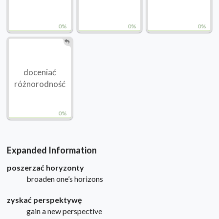
0%
0%
0%
doceniać
różnorodność
0%
Expanded Information
poszerzać horyzonty
broaden one’s horizons
zyskać perspektywę
gain a new perspective