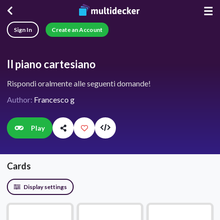
☰
Sign In
Create an Account
Il piano cartesiano
Rispondi oralmente alle seguenti domande!
Author:
Francesco g
Play
Cards
Display settings