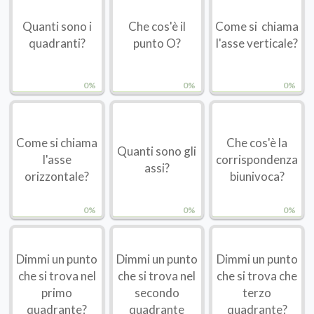
Quanti sono i
Che cos'è il
Come si chiama
quadranti?
punto O?
l'asse verticale?
0%
0%
0%
Come si chiama
Che cos'è la
Quanti sono gli
l'asse
corrispondenza
assi?
orizzontale?
biunivoca?
0%
0%
0%
Dimmi un punto
Dimmi un punto
Dimmi un punto
che si trova nel
che si trova nel
che si trova che
primo
secondo
terzo
quadrante?
quadrante
quadrante?