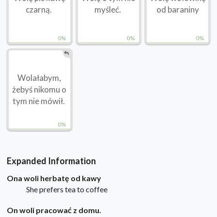
czarną.
myśleć.
od baraniny
0%
0%
0%
Wolałabym,
żebyś nikomu o
tym nie mówił.
0%
Expanded Information
Ona woli herbatę od kawy
She prefers tea to coffee
On woli pracować z domu.