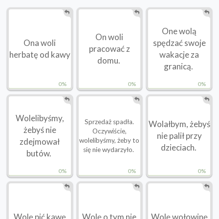
One wolą
On woli
Ona woli
spędzać swoje
pracować z
herbatę od kawy
wakacje za
domu.
granicą.
0%
0%
0%
Wolelibyśmy,
Sprzedaż spadła.
Wolałbym, żebyś
żebyś nie
Oczywiście,
nie palił przy
zdejmował
wolelibyśmy, żeby to
dzieciach.
się nie wydarzyło.
butów.
0%
0%
0%
Wolę pić kawę
Wolę o tym nie
Wolę wołowinę