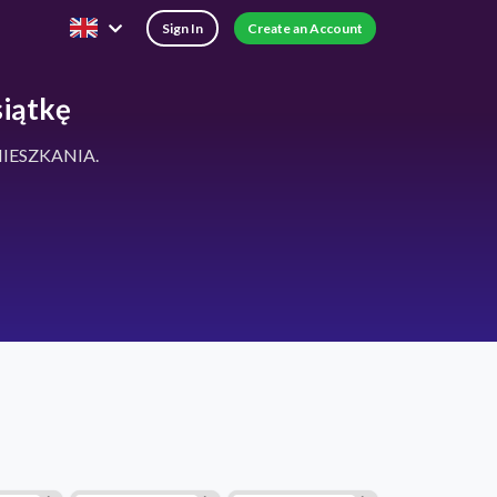
Sign In
Create an Account
iątkę
MIESZKANIA.