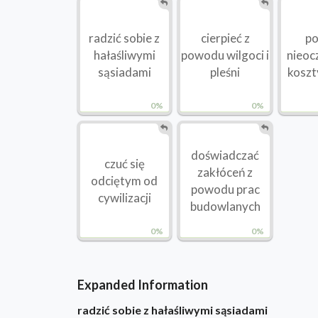
radzić sobie z
cierpieć z
po
hałaśliwymi
powodu wilgoci i
nieoc
sąsiadami
pleśni
koszt
0%
0%
doświadczać
czuć się
zakłóceń z
odciętym od
powodu prac
cywilizacji
budowlanych
0%
0%
Expanded Information
radzić sobie z hałaśliwymi sąsiadami