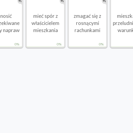
nosić
mieć spór z
zmagać się z
mieszk
zekiwane
właścicielem
rosnącymi
przeludn
y napraw
mieszkania
rachunkami
warun
0%
0%
0%