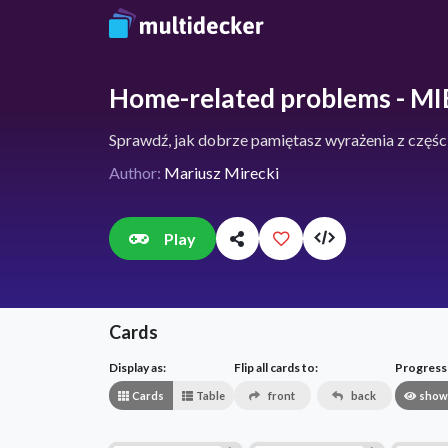
Home-related problems - MI
Sprawdź, jak dobrze pamiętasz wyrażenia z
Author:
Mariusz Mirecki
Play
Cards
Display as:
Flip all cards to:
Progress v
Cards
Table
front
back
show