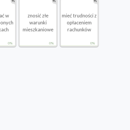
ać w
znosić złe
mieć trudności z
ionych
warunki
opłaceniem
kach
mieszkaniowe
rachunków
0%
0%
0%