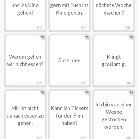
uns ins Kino
gern mit Euch ins
nächste Woche
gehen?
Kino gehen.
machen?
0%
0%
0%
Warum gehen
Klingt
Gute Idee.
wir nicht essen?
großartig.
0%
0%
0%
Ich bin von einer
Mir ist nicht
Kann ich Tickets
Wespe
danach essen zu
für den Film
gestochen
gehen.
haben?
worden.
0%
0%
0%