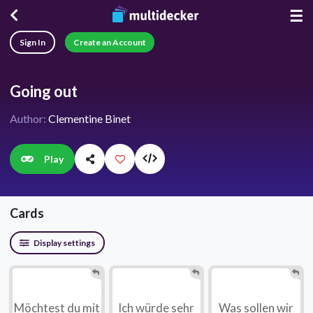
☰
Sign In
Create an Account
Going out
Author:
Clementine Binet
Play
Cards
Display settings
Möchtest du mit
Ich würde sehr
Was sollen wir