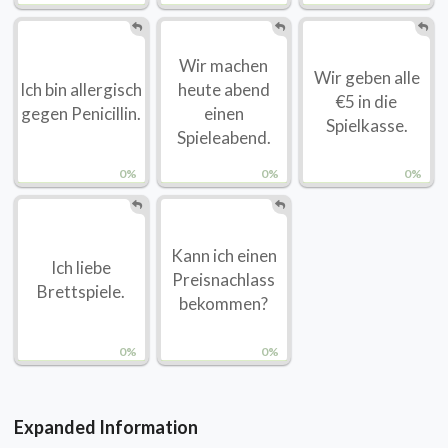
Wir machen
Wir geben alle
Ich bin allergisch
heute abend
€5 in die
gegen Penicillin.
einen
Spielkasse.
Spieleabend.
0%
0%
0%
Kann ich einen
Ich liebe
Preisnachlass
Brettspiele.
bekommen?
0%
0%
Expanded Information