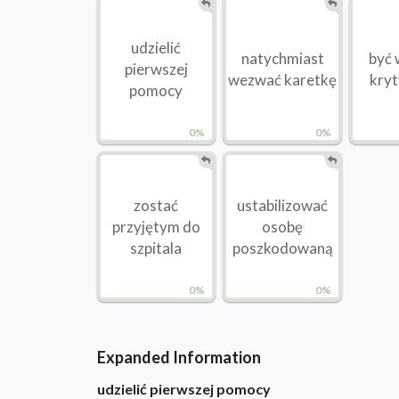
udzielić
natychmiast
być 
pierwszej
wezwać karetkę
kry
pomocy
0%
0%
zostać
ustabilizować
przyjętym do
osobę
szpitala
poszkodowaną
0%
0%
Expanded Information
udzielić pierwszej pomocy