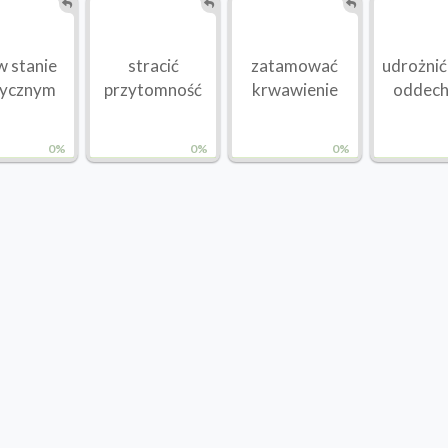
w stanie
stracić
zatamować
udrożnić
tycznym
przytomność
krwawienie
oddec
0%
0%
0%