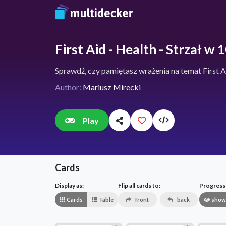
First Aid - Health - Strzał w 
Sprawdź, czy pamiętasz wrażenia na temat First A
Author:
Mariusz Mirecki
Play
Cards
Display as:
Flip all cards to:
Progress v
Cards
Table
front
back
show