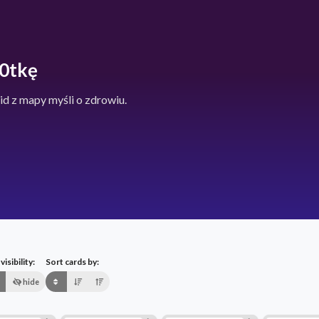
10tkę
id z mapy myśli o zdrowiu.
isibility:
Sort cards by:
hide