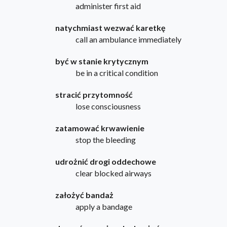
administer first aid
natychmiast wezwać karetkę
call an ambulance immediately
być w stanie krytycznym
be in a critical condition
stracić przytomność
lose consciousness
zatamować krwawienie
stop the bleeding
udrożnić drogi oddechowe
clear blocked airways
założyć bandaż
apply a bandage