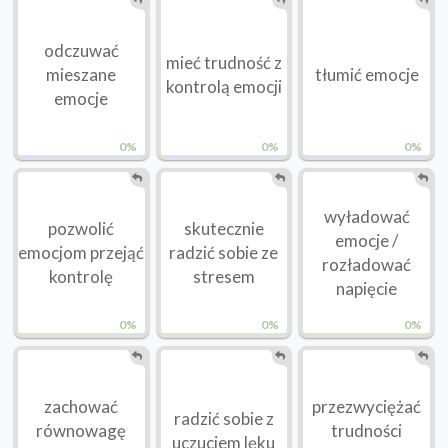
odczuwać
mieć trudność z
mieszane
tłumić emocje
kontrolą emocji
emocje
0%
0%
0%
wyładować
pozwolić
skutecznie
emocje /
emocjom przejąć
radzić sobie ze
rozładować
kontrolę
stresem
napięcie
0%
0%
0%
zachować
przezwyciężać
radzić sobie z
równowagę
trudności
uczuciem lęku