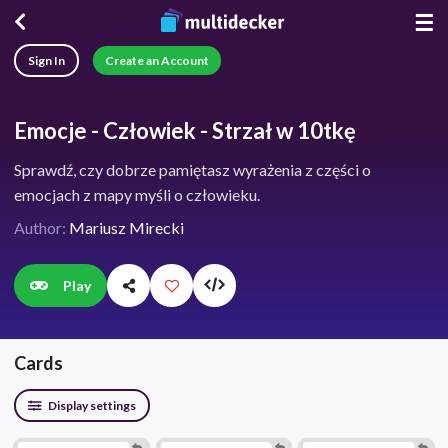
☰
Sign In
Create an Account
Emocje - Człowiek - Strzał w 10tkę
Sprawdź, czy dobrze pamiętasz wyrażenia z części o
emocjach z mapy myśli o człowieku.
Author:
Mariusz Mirecki
Play
Cards
Display settings