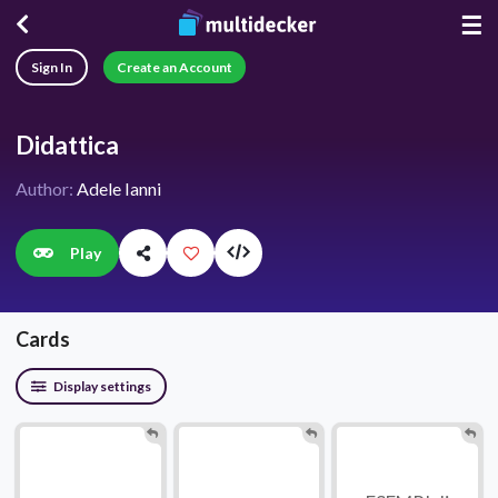
☰
Sign In
Create an Account
Didattica
Author:
Adele Ianni
Play
Cards
Display settings