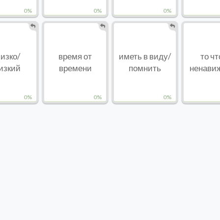
0%
0%
0%
изко/
время от
иметь в виду/
то чт
изкий
времени
помнить
ненавижу
0%
0%
0%