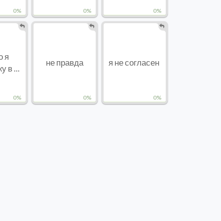
0%
0%
0%
о я
не правда
я не согласен
 в ...
0%
0%
0%