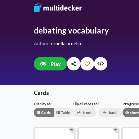
debating vocabulary
Author:
ornella ornella
Play
Cards
Display as:
Flip all cards to:
Progress v
Cards
Table
front
back
show