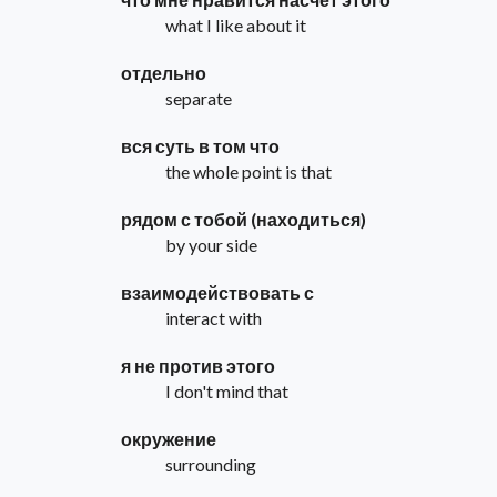
what I like about it
отдельно
separate
вся суть в том что
the whole point is that
рядом с тобой (находиться)
by your side
взаимодействовать с
interact with
я не против этого
I don't mind that
окружение
surrounding