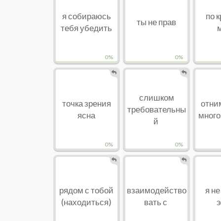
я собираюсь
по 
ты не прав
тебя убедить
0%
0%
слишком
точка зрения
отн
требовательны
ясна
много
й
0%
0%
рядом с тобой
взаимодейство
я не
(находиться)
вать с
э