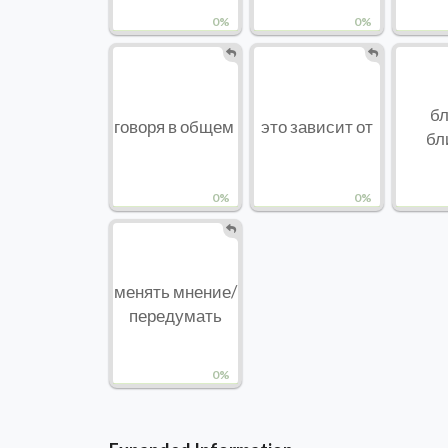
0%
0%
бл
говоря в общем
это зависит от
бл
0%
0%
менять мнение/
передумать
0%