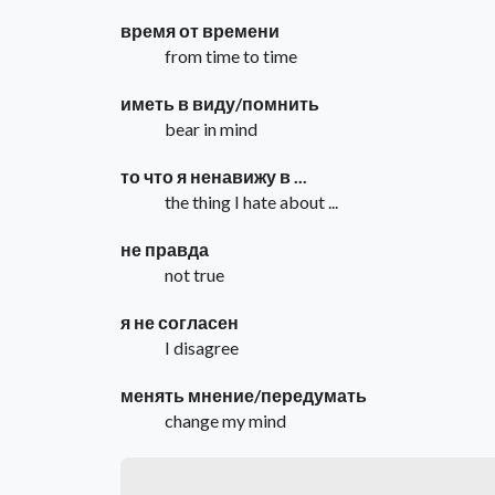
время от времени
from time to time
иметь в виду/помнить
bear in mind
то что я ненавижу в ...
the thing I hate about ...
не правда
not true
я не согласен
I disagree
менять мнение/передумать
change my mind