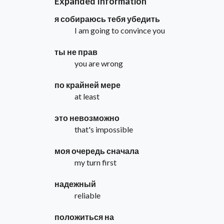
Expanded Information
я собираюсь тебя убедить
I am going to convince you
ты не прав
you are wrong
по крайней мере
at least
это невозможно
that's impossible
моя очередь сначала
my turn first
надежный
reliable
положиться на