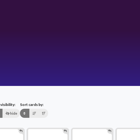
isibility:
Sort cards by:
hide