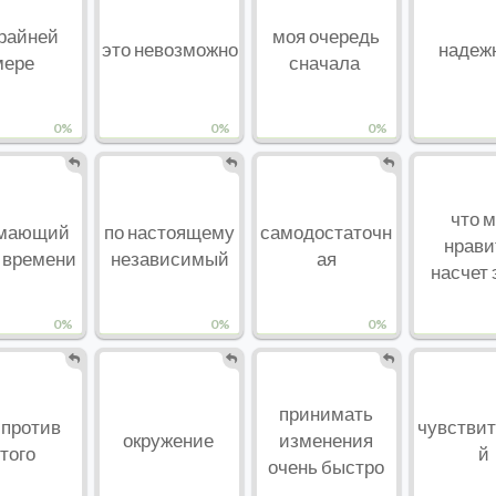
крайней
моя очередь
это невозможно
надеж
мере
сначала
0%
0%
0%
что 
имающий
по настоящему
самодостаточн
нрави
 времени
независимый
ая
насчет 
0%
0%
0%
принимать
 против
чувстви
окружение
изменения
того
й
очень быстро