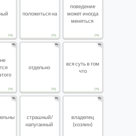
поведение
ный
положиться на
может иногда
меняться
0%
0%
0%
мне
вся суть в том
тся
отдельно
что
этого
0%
0%
0%
тельны
страшный/
владелец
напуганный
(хозяин)