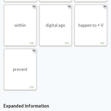
within
digital age
happen to + V
0%
0%
0%
prevent
0%
Expanded Information