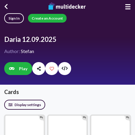
☰
Sign In
Create an Account
Daria 12.09.2025
Author:
Stefan
Play
Cards
Display settings