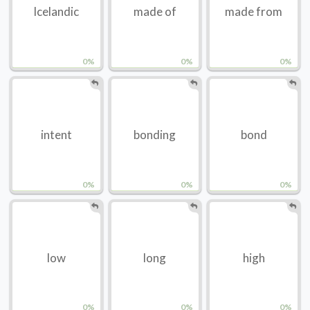
Icelandic
made of
made from
0%
0%
0%
intent
bonding
bond
0%
0%
0%
low
long
high
0%
0%
0%