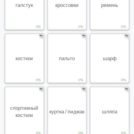
галстук
кроссовки
ремень
0%
0%
0%
костюм
пальто
шарф
0%
0%
0%
спортивный
куртка / пиджак
шляпа
костюм
0%
0%
0%