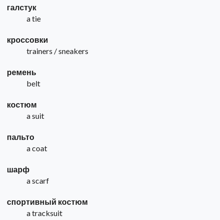
галстук
a tie
кроссовки
trainers / sneakers
ремень
belt
костюм
a suit
пальто
a coat
шарф
a scarf
спортивный костюм
a tracksuit