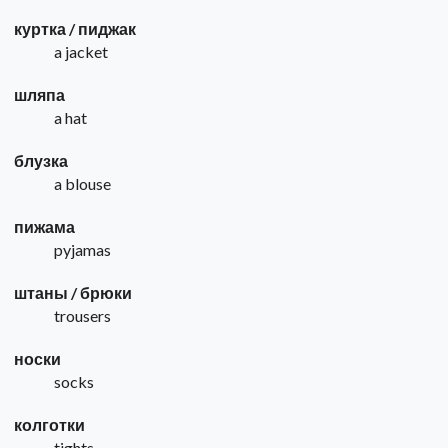
куртка / пиджак
a jacket
шляпа
a hat
блузка
a blouse
пижама
pyjamas
штаны / брюки
trousers
носки
socks
колготки
tights