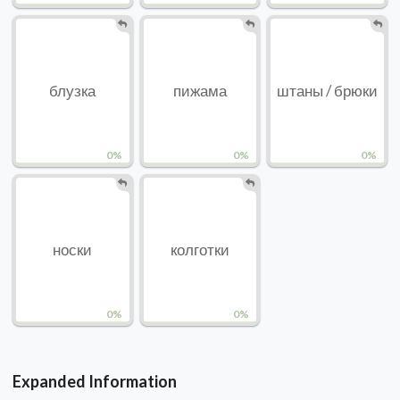
блузка
пижама
штаны / брюки
0%
0%
0%
носки
колготки
0%
0%
Expanded Information