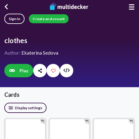
☰
Sign In
Create an Account
clothes
Author:
Ekaterina Sedova
Play
Cards
Display settings