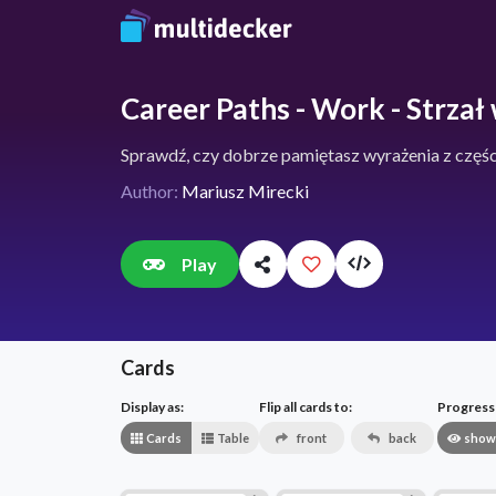
Career Paths - Work - Strzał
Sprawdź, czy dobrze pamiętasz wyrażenia z części
Author:
Mariusz Mirecki
Play
Cards
Display as:
Flip all cards to:
Progress v
Cards
Table
front
back
show