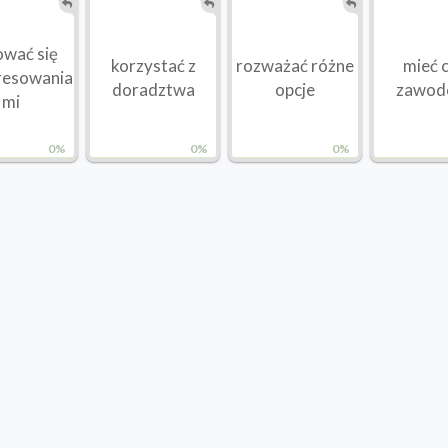
ować się
korzystać z
rozważać różne
mieć 
resowania
doradztwa
opcje
zawod
mi
0%
0%
0%