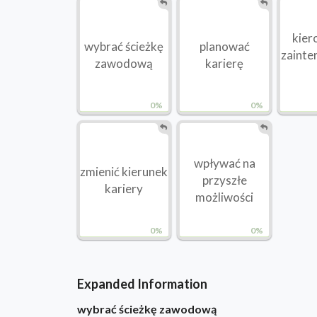
kier
wybrać ścieżkę
planować
zainte
zawodową
karierę
0%
0%
wpływać na
zmienić kierunek
przyszłe
kariery
możliwości
0%
0%
Expanded Information
wybrać ścieżkę zawodową