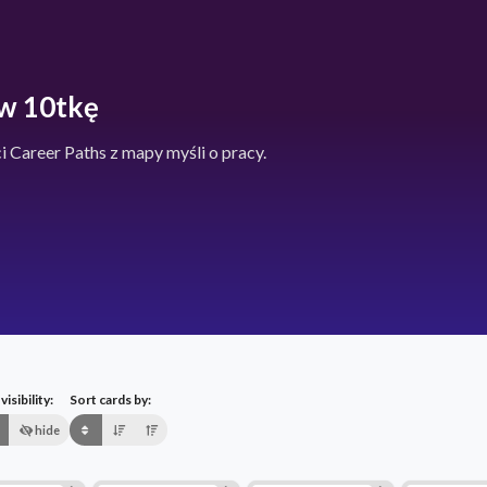
 w 10tkę
 Career Paths z mapy myśli o pracy.
isibility:
Sort cards by:
hide