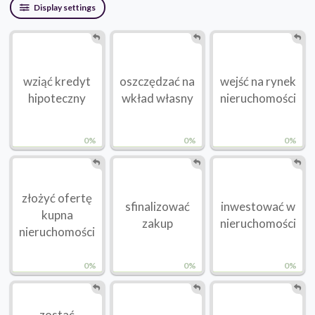
Display settings
wziąć kredyt
oszczędzać na
wejść na rynek
hipoteczny
wkład własny
nieruchomości
0%
0%
0%
złożyć ofertę
sfinalizować
inwestować w
kupna
zakup
nieruchomości
nieruchomości
0%
0%
0%
zostać