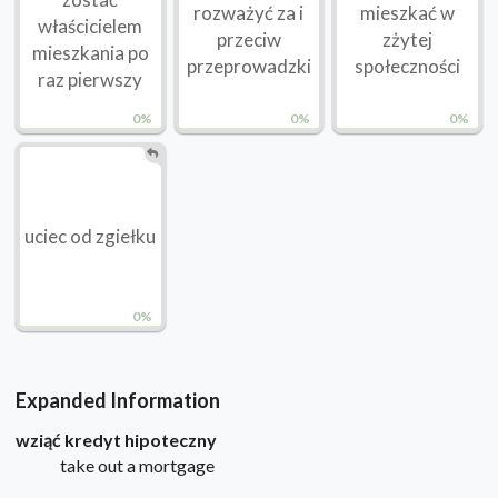
rozważyć za i
mieszkać w
właścicielem
przeciw
zżytej
mieszkania po
przeprowadzki
społeczności
raz pierwszy
0%
0%
0%
uciec od zgiełku
0%
Expanded Information
wziąć kredyt hipoteczny
take out a mortgage