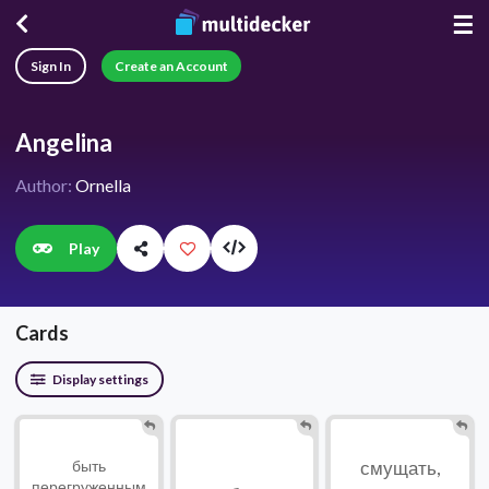
☰
Sign In
Create an Account
Angelina
Author:
Ornella
Play
Cards
Display settings
смущать,
быть
перегруженным