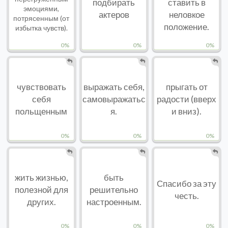
подбирать
ставить в
эмоциями,
актеров
неловкое
потрясенным (от
положение.
избытка чувств).
0%
0%
0%
чувствовать
выражать себя,
прыгать от
себя
самовыражатьс
радости (вверх
польщенным
я.
и вниз).
0%
0%
0%
жить жизнью,
быть
Спасибо за эту
полезной для
решительно
честь.
других.
настроенным.
0%
0%
0%