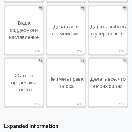
Ваша
Делать всё
Дарить любовь
поддержка и
возможным.
и уверенность.
наставление
0%
0%
0%
Жить за
Не иметь права
Делать всё, что
пределами
голоса
в моих силах.
своего
0%
0%
0%
Expanded Information